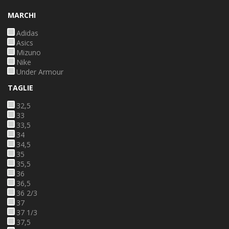
MARCHI
Adidas
Asics
Mizuno
Nike
Under Armour
TAGLIE
32,5
33
33,5
34
34,5
35
35,5
36
36,5
36 2/3
37
37 1/3
37,5