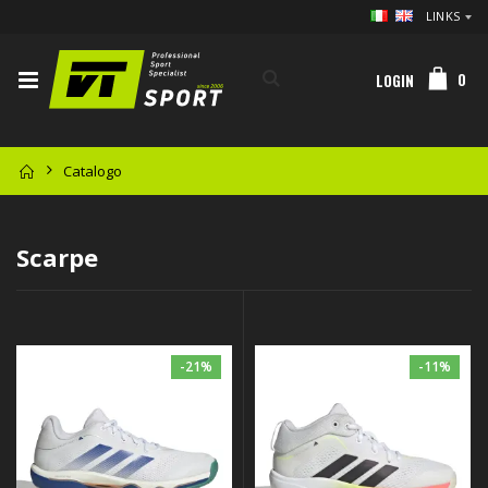
LINKS
0
LOGIN
Catalogo
Scarpe
-21%
-11%