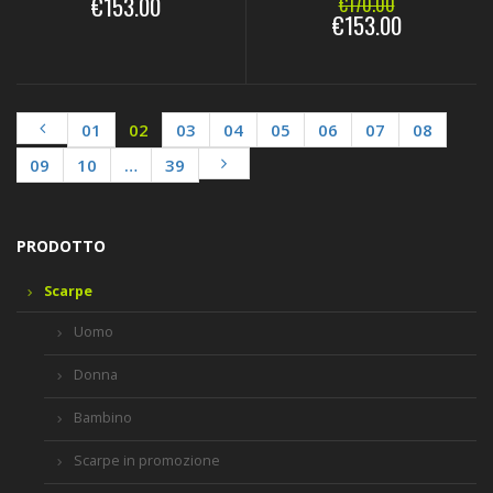
€153.00
€170.00
€153.00
01
02
03
04
05
06
07
08
09
10
…
39
PRODOTTO
Scarpe
Uomo
Donna
Bambino
Scarpe in promozione