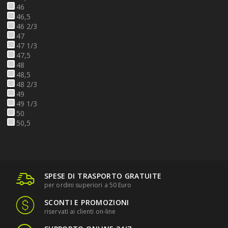
46
46,5
46 2/3
47
47 1/3
47,5
48
48,5
48 2/3
49
49 1/3
50
50,5
SPESE DI TRASPORTO GRATUITE
per ordini superiori a 50 Euro
SCONTI E PROMOZIONI
riservati ai clienti on-line