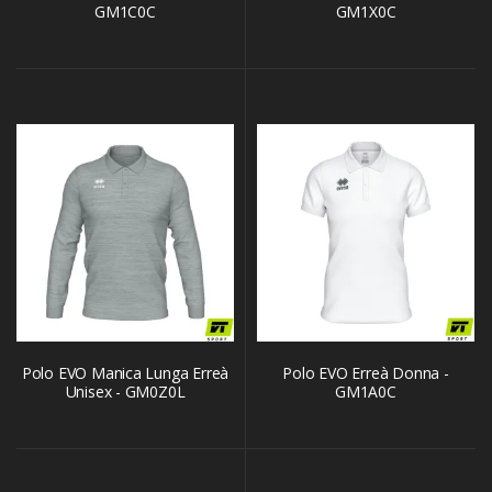
GM1C0C
GM1X0C
Polo EVO Manica Lunga Erreà
Polo EVO Erreà Donna -
Unisex - GM0Z0L
GM1A0C