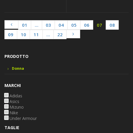
01
…
03
04
05
06
07
08
09
10
11
…
22
PRODOTTO
Donna
MARCHI
Adidas
Asics
Mizuno
Nike
Under Armour
TAGLIE