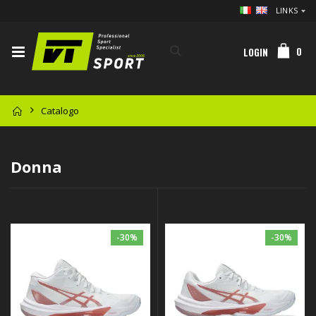
LINKS
0
LOGIN
Catalogo
Donna
-30%
-30%