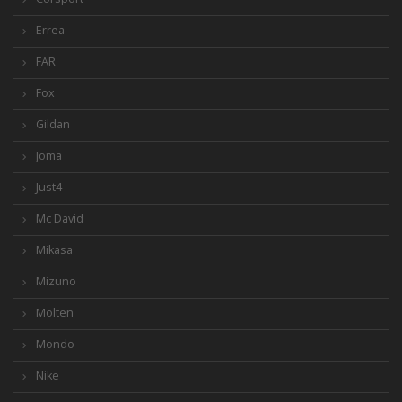
Errea'
FAR
Fox
Gildan
Joma
Just4
Mc David
Mikasa
Mizuno
Molten
Mondo
Nike