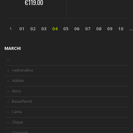
€119.00
01
02
03
04
05
06
07
08
09
10
…
MARCHI
+adrenalina
Adidas
Asics
Bauerfeind
Cama
Clique
Corsport