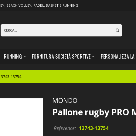
LEY
,
BEACH VOLLEY
,
PADEL,
BASKET
E
RUNNING
RUNNING
FORNITURA SOCIETÀ SPORTIVE
PERSONALIZZA LA
13743-13754
MONDO
Pallone rugby PRO 
Reference:
13743-13754