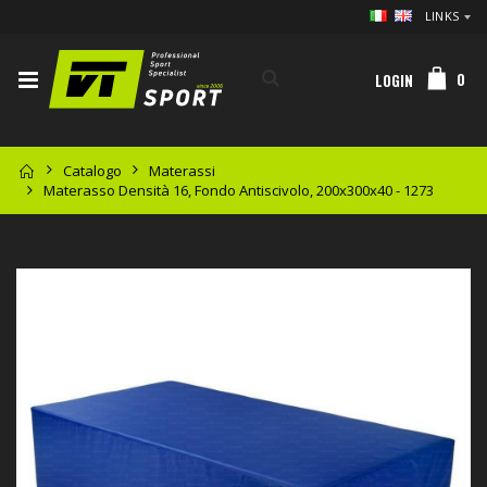
LINKS
0
LOGIN
Catalogo
Materassi
Materasso Densità 16, Fondo Antiscivolo, 200x300x40 - 1273