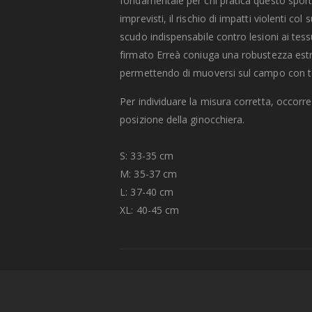
fondamentale per chi pratica questo sport. 
imprevisti, il rischio di impatti violenti c
scudo indispensabile contro lesioni ai tess
firmato Erreà coniuga una robustezza est
permettendo di muoversi sul campo con to
Per individuare la misura corretta, occorre
posizione della ginocchiera.
S: 33-35 cm
M: 35-37 cm
L: 37-40 cm
XL: 40-45 cm