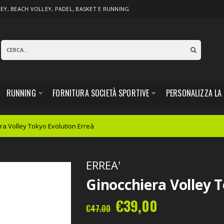
LEY
,
BEACH VOLLEY
,
PADEL,
BASKET
E
RUNNING
RUNNING
FORNITURA SOCIETÀ SPORTIVE
PERSONALIZZA LA
ra Volley Tokyo Evolution Erreà
ERREA'
Ginocchiera Volley 
€39,00
€47.00