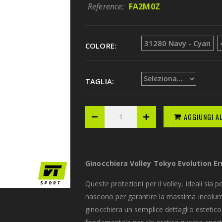
Reference:
FA2M0Z
31280 Navy - Cyan
COLORE:
TAGLIA:
AGGIUNGI A
Ginocchiera Volley Tokyo Evolution Er
Queste protezioni per il volley, ideali sia 
nascono per garantire la massima incolumi
ginocchiera un semplice dettaglio estetico,