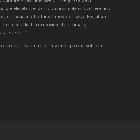
Durante le fasi difensive o in seguito a balzi
ol suolo è elevato, rendendo ogni singola ginocchiera uno
uti, distorsioni o fratture. Il modello Tokyo Evolution
rema a una fluidità di movimento ottimale,
tale serenità.
 calcolare il diametro della gamba proprio sotto la