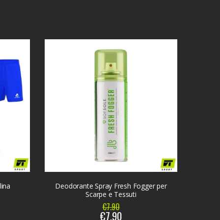
lina
Deodorante Spray Fresh Fogger per
Scarpe e Tessuti
€7.90
€7.90