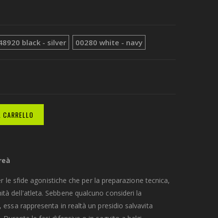
48920 black - silver
00280 white - navy
L CARRELLO
reà
per le sfide agonistiche che per la preparazione tecnica,
tà dell'atleta. Sebbene qualcuno consideri la
 essa rappresenta in realtà un presidio salvavita