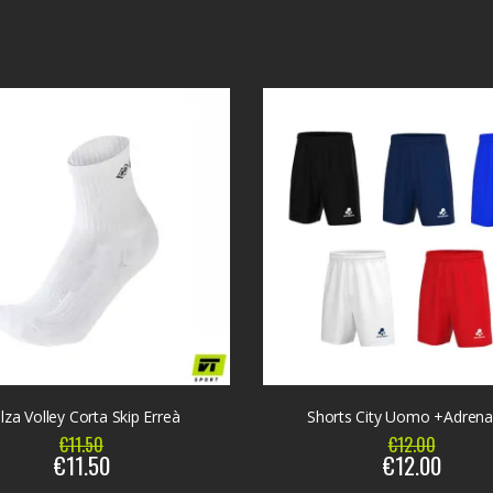
lza Volley Corta Skip Erreà
Shorts City Uomo +Adrena
€11.50
€12.00
€11.50
€12.00